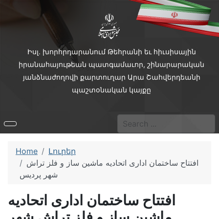
Իսլ. խորհրդարանում Թեհրանի եւ հիւսիսային
իրանահայութեան պատգամաւոր, շինարարական
յանձնաժողովի քարտուղար Արա Շահվերդեանի
պաշտօնական կայքը
Search
Type 2 or more characters f
Home
Լուրեր
افتتاح ساختمان اداری اتحادیه ماشین ساز و فلز تراش
شهر پردیس
افتتاح ساختمان اداری اتحادیه
ماشین ساز و فلز تراش شهر