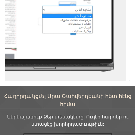
Հաղորդակցւել Արա Շահվերդեանի հետ հէնց
հիմա
Ներկայացրէք Ձեր տեսակէտը: Ուղէք հարցեր ու
ստացէք խորհրդատւութիւն: