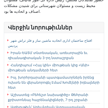
محیط زیست و مسئولان شهرستانی برای شنیدن مشکلات
اصناف و اتحادیه ها بود.
Վերջին նորութիւններ
افتتاح ساختمان اداری اتحادیه ماشین ساز و فلز تراش شهر
پردیس
Իրան-ԵԱՏՄ տնտեսական, առեւտրային եւ
դիւանագիտական 3-րդ նստաշրջան
Հանդիպում «Հայ կին» միութեան կից «Անի»
միութեան անդամների հետ
Իսլ. խորհրդարանի պատգամաւորներն իրենց
ուխտն են վերանորոգել Էմամ Խոմէյնիի իդեալների
հետ
Աշխատեց «Բեհեշտ նախագիծը» Թեհրանի
քրիստոնեայ հայրենակիցների, 7-րդ շրջանի
Այցելութիւն՝ Արեւմտեան Ատրպատական