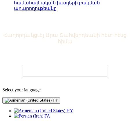
համահայկական խաղերի բացման
արարողութեանը
Հաղորդակցւել Արա Շահվերդեանի հետ հէնց
հիմա
Ներկայացրէք Ձեր տեսակէտը: Ուղէք հարցեր ու
ստացէք խորհրդատւութիւն:
Հանրային հաղորդակցութիւն
Select your language
HY
HY
FA