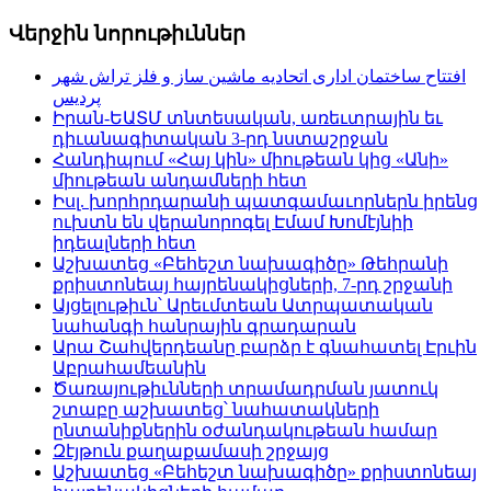
Վերջին նորութիւններ
افتتاح ساختمان اداری اتحادیه ماشین ساز و فلز تراش شهر
پردیس
Իրան-ԵԱՏՄ տնտեսական, առեւտրային եւ
դիւանագիտական 3-րդ նստաշրջան
Հանդիպում «Հայ կին» միութեան կից «Անի»
միութեան անդամների հետ
Իսլ. խորհրդարանի պատգամաւորներն իրենց
ուխտն են վերանորոգել Էմամ Խոմէյնիի
իդեալների հետ
Աշխատեց «Բեհեշտ նախագիծը» Թեհրանի
քրիստոնեայ հայրենակիցների, 7-րդ շրջանի
Այցելութիւն՝ Արեւմտեան Ատրպատական
նահանգի հանրային գրադարան
Արա Շահվերդեանը բարձր է գնահատել Էրւին
Աբրահամեանին
Ծառայութիւնների տրամադրման յատուկ
շտաբը աշխատեց՝ նահատակների
ընտանիքներին օժանդակութեան համար
Զէյթուն քաղաքամասի շրջայց
Աշխատեց «Բեհեշտ նախագիծը» քրիստոնեայ