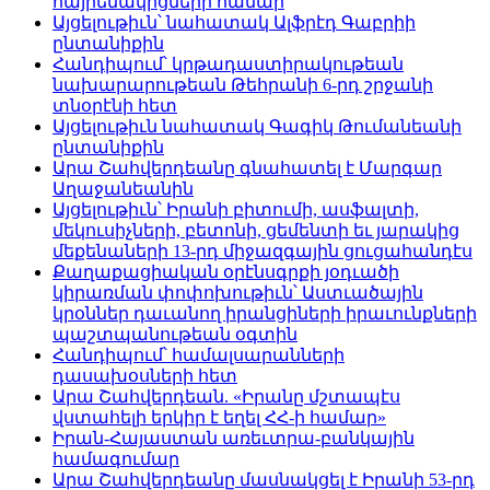
հայրենակիցների համար
Այցելութիւն՝ նահատակ Ալֆրէդ Գաբրիի
ընտանիքին
Հանդիպում՝ կրթադաստիրակութեան
նախարարութեան Թեհրանի 6-րդ շրջանի
տնօրէնի հետ
Այցելութիւն նահատակ Գագիկ Թումանեանի
ընտանիքին
Արա Շահվերդեանը գնահատել է Մարգար
Աղաջանեանին
Այցելութիւն՝ Իրանի բիտումի, ասֆալտի,
մեկուսիչների, բետոնի, ցեմենտի եւ յարակից
մեքենաների 13-րդ միջազգային ցուցահանդէս
Քաղաքացիական օրէնսգրքի յօդւածի
կիրառման փոփոխութիւն՝ Աստւածային
կրօններ դաւանող իրանցիների իրաւունքների
պաշտպանութեան օգտին
Հանդիպում՝ համալսարանների
դասախօսների հետ
Արա Շահվերդեան. «Իրանը մշտապէս
վստահելի երկիր է եղել ՀՀ-ի համար»
Իրան-Հայաստան առեւտրա-բանկային
համագումար
Արա Շահվերդեանը մասնակցել է Իրանի 53-րդ