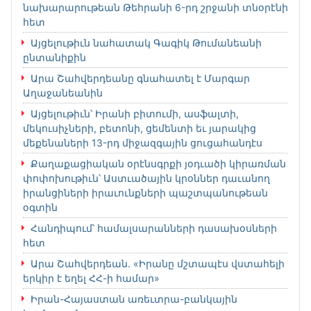
նախարարութեան Թեհրանի 6-րդ շրջանի տնօրէնի
հետ
Այցելութիւն նահատակ Գագիկ Թումանեանի
ընտանիքին
Արա Շահվերդեանը գնահատել է Մարգար
Աղաջանեանին
Այցելութիւն՝ Իրանի բիտումի, ասֆալտի,
մեկուսիչների, բետոնի, ցեմենտի եւ յարակից
մեքենաների 13-րդ միջազգային ցուցահանդէս
Քաղաքացիական օրէնսգրքի յօդւածի կիրառման
փոփոխութիւն՝ Աստւածային կրօններ դաւանող
իրանցիների իրաւունքների պաշտպանութեան
օգտին
Հանդիպում՝ համալսարանների դասախօսների
հետ
Արա Շահվերդեան. «Իրանը մշտապէս վստահելի
երկիր է եղել ՀՀ-ի համար»
Իրան-Հայաստան առեւտրա-բանկային