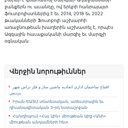
ջանքերն ու աւանդը, ով երկրի հանրայայտ
ֆուտբոլիստներից է եւ 2014, 2018 եւ 2022
թւականների Ֆուտբոլի աշխարհի
առաջնութեան խաղերին աշխատել է, որպէս
Ազգային հաւաքականի մարզիչ եւ մարզչի
օգնական:
Վերջին նորութիւններ
افتتاح ساختمان اداری اتحادیه ماشین ساز و فلز تراش شهر
پردیس
Իրան-ԵԱՏՄ տնտեսական, առեւտրային եւ
դիւանագիտական 3-րդ նստաշրջան
Հանդիպում «Հայ կին» միութեան կից «Անի»
միութեան անդամների հետ