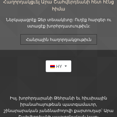
Հաղորդակցւել Արա Շահվերդեանի հետ հէնց
հիմա
Ներկայացրէք Ձեր տեսակէտը: Ուղէք հարցեր ու
ստացէք խորհրդատւութիւն:
Հանրային հաղորդակցութիւն
Select your language
HY
Իսլ. խորհրդարանի Թեհրանի եւ հիւսիսային
իրանահայութեան պատգամաւոր,
շինարարական յանձնաժողովի քարտուղար՝ Արա
Շահվերդեանի պաշտօնական կայք։